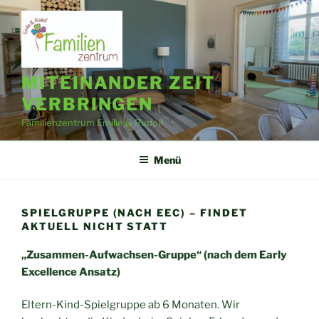
Zum
Inhalt
springen
MITEINANDER ZEIT
VERBRINGEN
Familienzentrum Emilie & Rudolf
Menü
SPIELGRUPPE (NACH EEC) – FINDET
AKTUELL NICHT STATT
„Zusammen-Aufwachsen-Gruppe“ (nach dem Early
Excellence Ansatz)
Eltern-Kind-Spielgruppe ab 6 Monaten. Wir